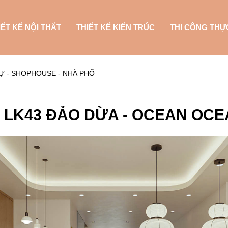
IẾT KẾ NỘI THẤT
THIẾT KẾ KIẾN TRÚC
THI CÔNG THỰ
Ự - SHOPHOUSE - NHÀ PHỐ
- LK43 ĐẢO DỪA - OCEAN OCEA