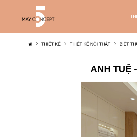
TH
THIẾT KẾ
THIẾT KẾ NỘI THẤT
BIỆT TH
ANH TUỆ 