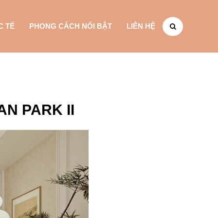
C TẾ
PHONG CÁCH NỔI BẬT
LIÊN HỆ
N PARK II