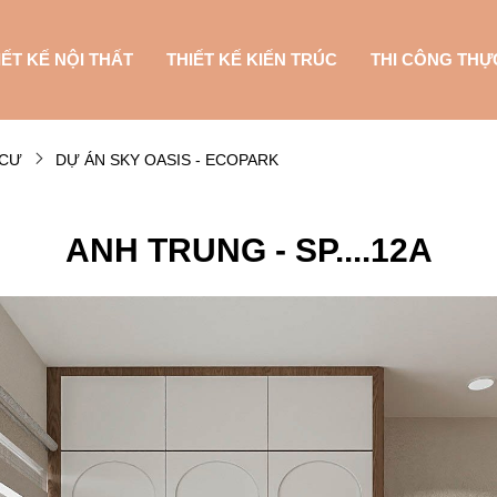
IẾT KẾ NỘI THẤT
THIẾT KẾ KIẾN TRÚC
THI CÔNG THỰ
 CƯ
DỰ ÁN SKY OASIS - ECOPARK
ANH TRUNG - SP....12A