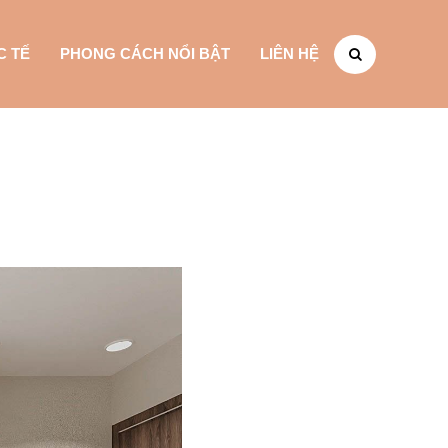
C TẾ
PHONG CÁCH NỔI BẬT
LIÊN HỆ